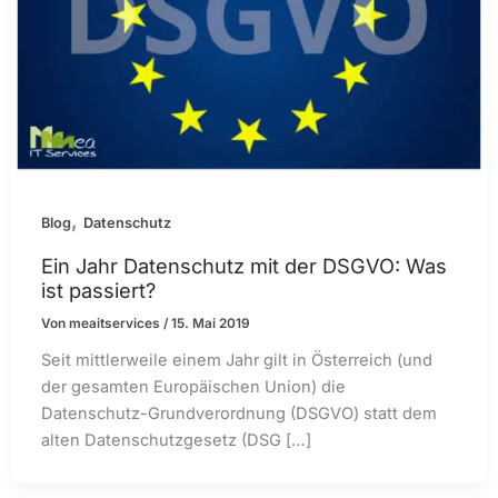
,
Blog
Datenschutz
Ein Jahr Datenschutz mit der DSGVO: Was
ist passiert?
Von
meaitservices
/
15. Mai 2019
Seit mittlerweile einem Jahr gilt in Österreich (und
der gesamten Europäischen Union) die
Datenschutz-Grundverordnung (DSGVO) statt dem
alten Datenschutzgesetz (DSG […]