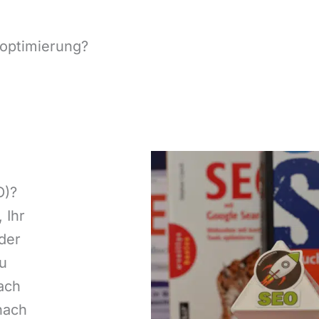
optimierung?
O)?
 Ihr
der
u
ach
nach