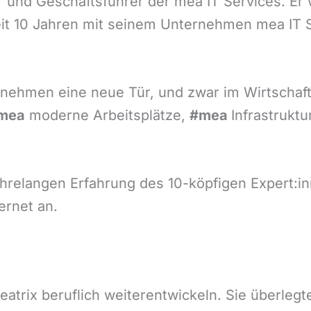
r und Geschäftsführer der mea IT Services. Er
eit 10 Jahren mit seinem Unternehmen mea IT S
nehmen eine neue Tür, und zwar im Wirtschafts
mea
moderne Arbeitsplätze,
#mea
Infrastrukt
 jahrelangen Erfahrung des 10-köpfigen Expert:i
ernet an.
eatrix beruflich weiterentwickeln. Sie überleg