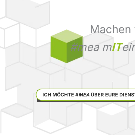
Machen 
#mea
m
IT
ei
ICH MÖCHTE #
MEA
ÜBER EURE DIEN