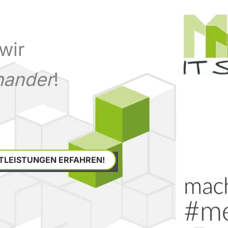
wir
nander
!
STLEISTUNGEN ERFAHREN!