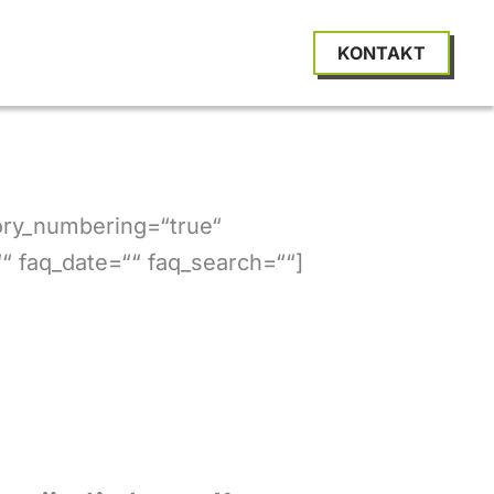
KONTAKT
ory_numbering=“true“
““ faq_date=““ faq_search=““]