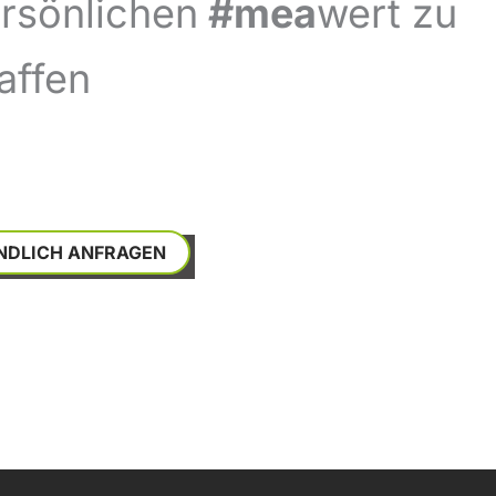
ersönlichen
#mea
wert zu
affen
NDLICH ANFRAGEN