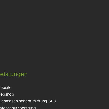
t
eistungen
ebsite
ebshop
uchmaschinenoptimierung SEO
atenschutzberatung