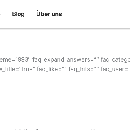
e
Blog
Über uns
 theme=“993″ faq_expand_answers=““ faq_categ
title=“true“ faq_like=““ faq_hits=““ faq_user=