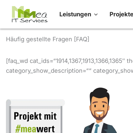
Zum
Leistungen
Projekt
Inhalt
springen
Häufig gestellte Fragen [FAQ]
[faq_wd cat_ids=“1914,1367,1913,1366,1365″
category_show_description=““ category_show_